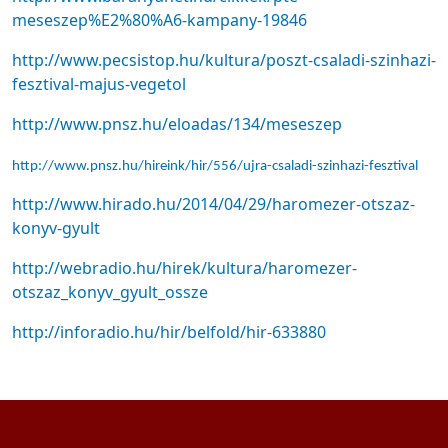
meseszep%E2%80%A6-kampany-19846
http://www.pecsistop.hu/kultura/poszt-csaladi-szinhazi-
fesztival-majus-vegetol
http://www.pnsz.hu/eloadas/134/meseszep
http://www.pnsz.hu/hireink/hir/556/ujra-csaladi-szinhazi-fesztival
http://www.hirado.hu/2014/04/29/haromezer-otszaz-
konyv-gyult
http://webradio.hu/hirek/kultura/haromezer-
otszaz_konyv_gyult_ossze
http://inforadio.hu/hir/belfold/hir-633880