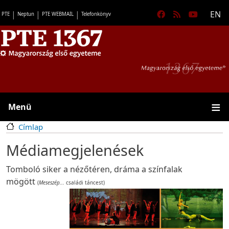
Ugrás a tartalomra
Főm
Gyorslinkek
EN
PTE
Neptun
PTE WEBMAIL
Telefonkönyv
Menü
Címlap
Médiamegjelenések
Tomboló siker a nézőtéren, dráma a színfalak
mögött
(
Meseszép...
családi táncest)