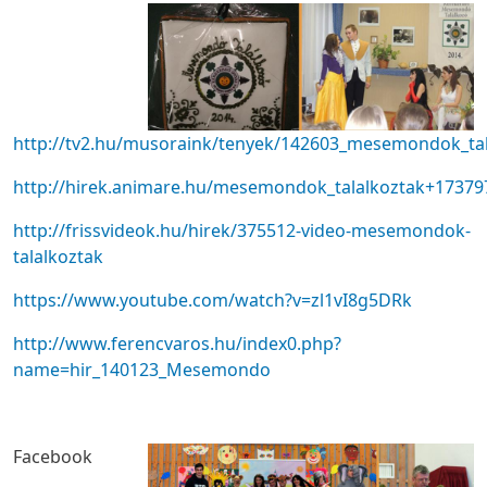
http://tv2.hu/musoraink/tenyek/142603_mesemondok_tal
http://hirek.animare.hu/mesemondok_talalkoztak+17379
http://frissvideok.hu/hirek/375512-video-mesemondok-
talalkoztak
https://www.youtube.com/watch?v=zl1vI8g5DRk
http://www.ferencvaros.hu/index0.php?
name=hir_140123_Mesemondo
Facebook