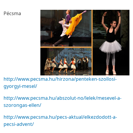
Pécsma
http://www.pecsma.hu/hirzona/penteken-szollosi-
gyorgyi-mesel/
http://www.pecsma.hu/abszolut-no/lelek/mesevel-a-
szorongas-ellen/
http://www.pecsma.hu/pecs-aktual/elkezdodott-a-
pecsi-advent/