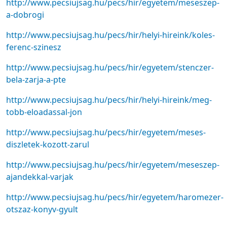
http://www.pecsiujsag.hu/pecs/hir/egyetem/meseszep-
a-dobrogi
http://www.pecsiujsag.hu/pecs/hir/helyi-hireink/koles-
ferenc-szinesz
http://www.pecsiujsag.hu/pecs/hir/egyetem/stenczer-
bela-zarja-a-pte
http://www.pecsiujsag.hu/pecs/hir/helyi-hireink/meg-
tobb-eloadassal-jon
http://www.pecsiujsag.hu/pecs/hir/egyetem/meses-
diszletek-kozott-zarul
http://www.pecsiujsag.hu/pecs/hir/egyetem/meseszep-
ajandekkal-varjak
http://www.pecsiujsag.hu/pecs/hir/egyetem/haromezer-
otszaz-konyv-gyult