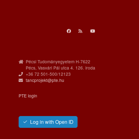
Pécsi Tudományegyetem H-7622
Pécs, Vasvári Pál utca 4. 126. iroda
+36 72 501-500/12123
tancprojekt@pte.hu
PTE login
Log in with Open ID