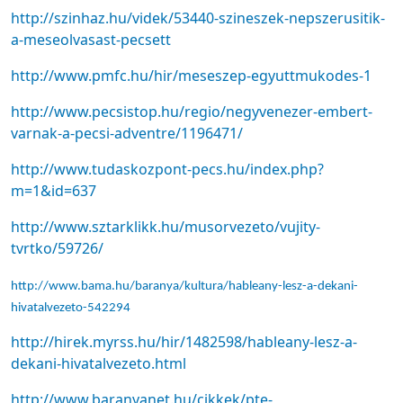
http://szinhaz.hu/videk/53440-szineszek-nepszerusitik-
a-meseolvasast-pecsett
http://www.pmfc.hu/hir/meseszep-egyuttmukodes-1
http://www.pecsistop.hu/regio/negyvenezer-embert-
varnak-a-pecsi-adventre/1196471/
http://www.tudaskozpont-pecs.hu/index.php?
m=1&id=637
http://www.sztarklikk.hu/musorvezeto/vujity-
tvrtko/59726/
http://www.bama.hu/baranya/kultura/hableany-lesz-a-dekani-
hivatalvezeto-542294
http://hirek.myrss.hu/hir/1482598/hableany-lesz-a-
dekani-hivatalvezeto.html
http://www.baranyanet.hu/cikkek/pte-