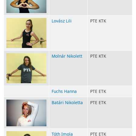
Lovász Lili
PTE KTK
Molnár Nikolett
PTE KTK
Fuchs Hanna
PTE ETK
Batári Nikoletta
PTE ETK
Tóth Imola
PTE ETK