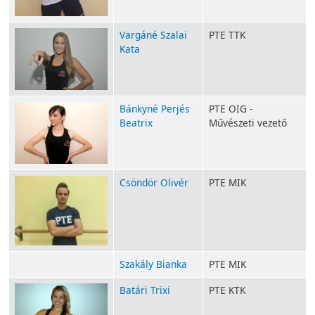
Vargáné Szalai
PTE TTK
Kata
Bánkyné Perjés
PTE OIG -
Beatrix
Művészeti vezető
Csöndör Olivér
PTE MIK
Szakály Bianka
PTE MIK
Batári Trixi
PTE KTK