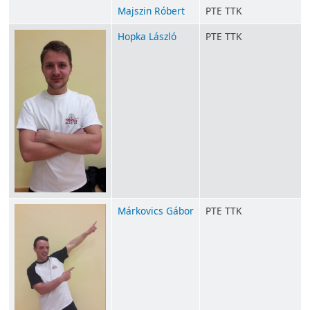
Majszin Róbert
PTE TTK
Hopka László
PTE TTK
Márkovics Gábor
PTE TTK