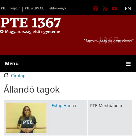
Ugrás a tartalomra
Főm
Gyorslinkek
EN
PTE
Neptun
PTE WEBMAIL
Telefonkönyv
Menü
Címlap
Állandó tagok
Fülöp Hanna
PTE-Mentőápoló