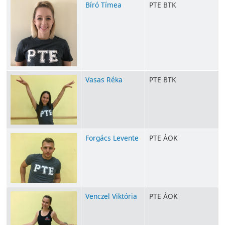
Bíró Tímea
PTE BTK
Vasas Réka
PTE BTK
Forgács Levente
PTE ÁOK
Venczel Viktória
PTE ÁOK